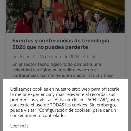
Eventos y conferencias de tecnología
2026 que no puedes perderte
por
Isabel S.
|
16 de enero de 2026
|
Adalab
En el sector tecnológico todo cambia a una
velocidad vertiginosa. Acudir a eventos y
conferencias tech te ayudará a estar al día y hacer
networking.
Utilizamos cookies en nuestro sitio web para ofrecerle
leer más
la mejor experiencia y más relevante al recordar sus
preferencias y visitas. Al hacer clic en "ACEPTAR", usted
consiente el uso de TODAS las cookies. Sin embargo,
puede visitar "Configuración de cookies" para dar un
consentimiento controlado.
Leer más