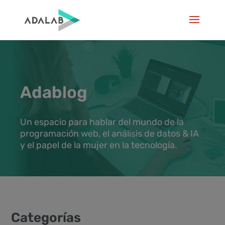
Adablog
Un espacio para hablar del mundo de la
programación web, el análisis de datos & IA
y el papel de la mujer en la tecnología.
Categorías