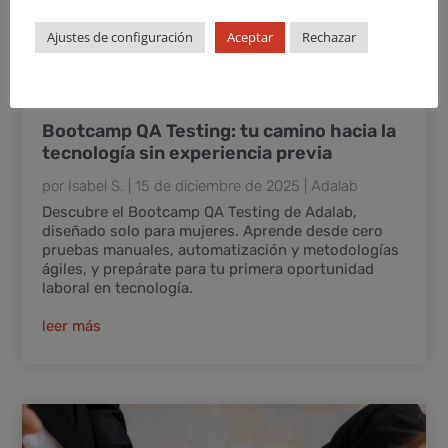
Ajustes de configuración
Aceptar
Rechazar
Bootcamp QA Testing: tu camino hacia la
tecnología sin experiencia previa
por
Isabel S.
|
15 de diciembre de 2025
|
Adalab
Descubre el Bootcamp QA Testing de Adalab,
diseñado solo para mujeres. Aprende desde cero
pruebas manuales, automatización y metodologías
ágiles, y prepárate para tu primera oportunidad
laboral en tecnología.
leer más