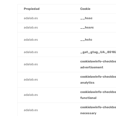
Propiedad
Cookie
adalab.es
__hssc
adalab.es
__hssrc
adalab.es
__hstc
adalab.es
_gat_gtag_UA_8518
cookielawinfo-checkb
adalab.es
advertisement
cookielawinfo-checkb
adalab.es
analytics
cookielawinfo-checkb
adalab.es
functional
cookielawinfo-checkb
adalab.es
necessary