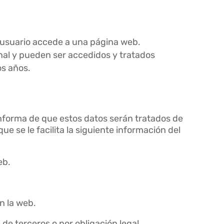
 usuario accede a una página web.
nal y pueden ser accedidos y tratados
os años.
informa de que estos datos serán tratados de
e se le facilita la siguiente información del
eb.
en la web.
de terceros o por obligación legal.