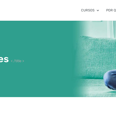
CURSOS
POR 
ies
< /title >