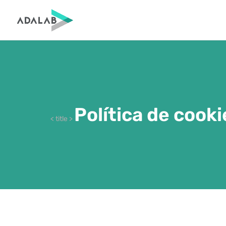
Política de cook
< title >