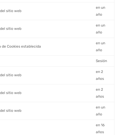
en un
del sitio web
año
en un
del sitio web
año
en un
ca de Cookies establecida
año
Sesión
en 2
del sitio web
años
en 2
del sitio web
años
en un
del sitio web
año
en 16
años