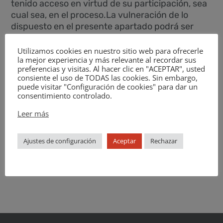
tenido acceso en virtud de su participación, sea
cual sea, en el proceso.La vulneración de lo
dispuesto en el presente apartado podrá ser
gravemente sancionada.
Utilizamos cookies en nuestro sitio web para ofrecerle
Este canal
NO está dirigido a recoger
la mejor experiencia y más relevante al recordar sus
preferencias y visitas. Al hacer clic en "ACEPTAR", usted
denuncias relativas a conductas irregulares
consiente el uso de TODAS las cookies. Sin embargo,
de otras entidades
o en el marco de la
puede visitar "Configuración de cookies" para dar un
actividad de otras entidades, sea cual sea su
consentimiento controlado.
relación con Diversalab S.L. En su caso, estas
Leer más
denuncias deberán dirigirse a los canales de
denuncia de las entidades correspondientes.
Ajustes de configuración
Aceptar
Rechazar
CREAR UNA DENUNCIA