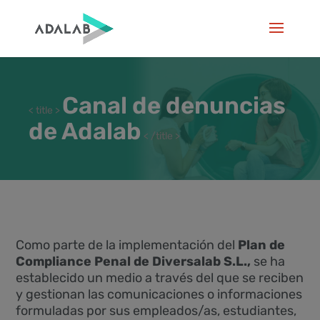
Canal de denuncias
< title >
de Adalab
< /title >
Como parte de la implementación del
Plan de
Compliance Penal de Diversalab S.L.,
se ha
establecido un medio a través del que se reciben
y gestionan las comunicaciones o informaciones
formuladas por sus empleados/as, estudiantes,