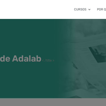
CURSOS
POR 
 de Adalab
< /title >