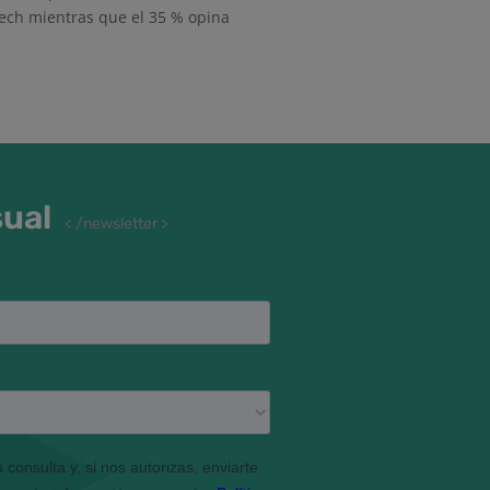
ech mientras que el 35 % opina
sual
< /newsletter >