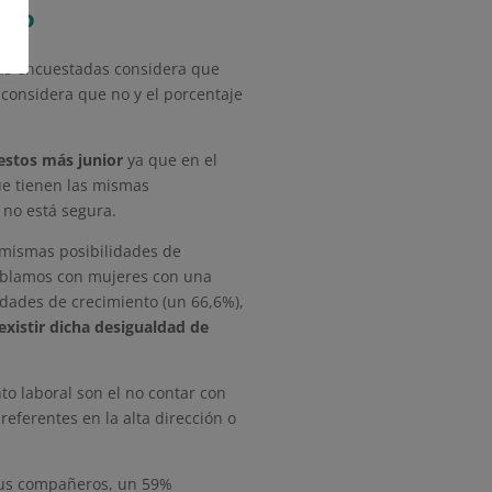
ero
las encuestadas considera que
considera que no y el porcentaje
estos más junior
ya que en el
ue tienen las mismas
e no está segura.
 mismas posibilidades de
hablamos con mujeres con una
idades de crecimiento (un 66,6%),
istir dicha desigualdad de
to laboral son el no contar con
eferentes en la alta dirección o
 sus compañeros, un 59%