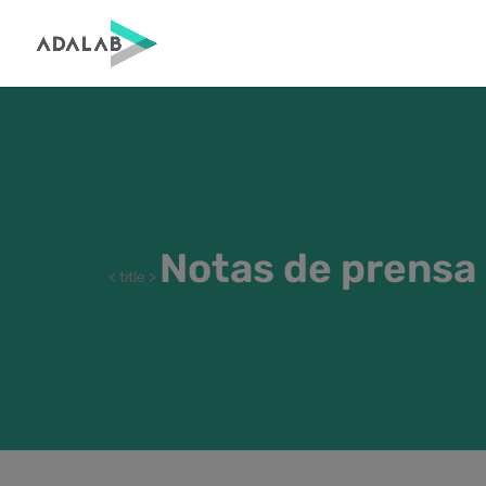
Notas de prensa
< title >