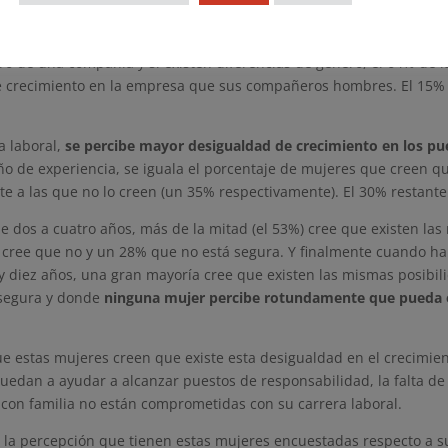
ecimiento dentro de una empresa por gén
ro de una compañía y si existen diferencias de género, el 64% de 
e crecimiento en la empresa que sus compañeros hombres. El 15% 
a laboral,
se percibe mayor desigualdad de crecimiento en los pu
ño de experiencia, se iguala el porcentaje de mujeres que creen q
te a las que no lo creen (un 35% respectivamente). El 30% restant
 dos a cuatro años, más de la mitad (el 53%) cree que existen las
e cree que no y un 28% que no está segura. Y finalmente cuando 
 y diez años, una gran mayoría cree que existen las mismas posibil
 segura y donde
ninguna mujer percibe rotundamente que pueda ex
ue estas mujeres creen que existe esta desigualdad en el crecimien
edan a ayudar a alcanzar puestos de responsabilidad, la falta de r
 con familia no están comprometidas con su carrera laboral.
r la percepción que tienen estas mujeres encuestadas respecto a