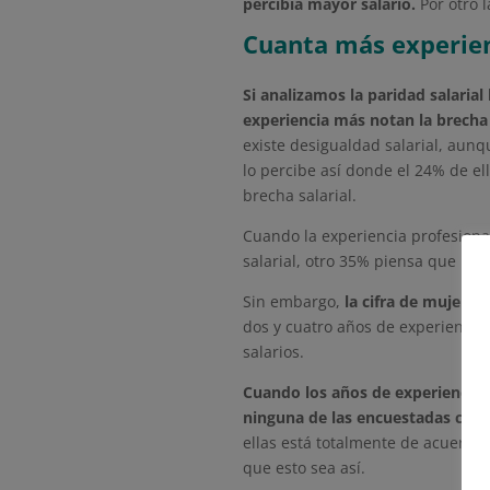
percibía mayor salario.
Por otro l
Cuanta más experienc
Si analizamos la paridad salaria
experiencia más notan la brecha 
existe desigualdad salarial, aunq
lo percibe así donde el 24% de el
brecha salarial.
Cuando la experiencia profesiona
salarial, otro 35% piensa que no,
Sin embargo,
la cifra de mujeres
dos y cuatro años de experiencia
salarios.
Cuando los años de experiencia o
ninguna de las encuestadas cree 
ellas está totalmente de acuerdo 
que esto sea así.