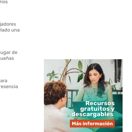
rios
jadores
llado una
lugar de
equeñas
para
presencia