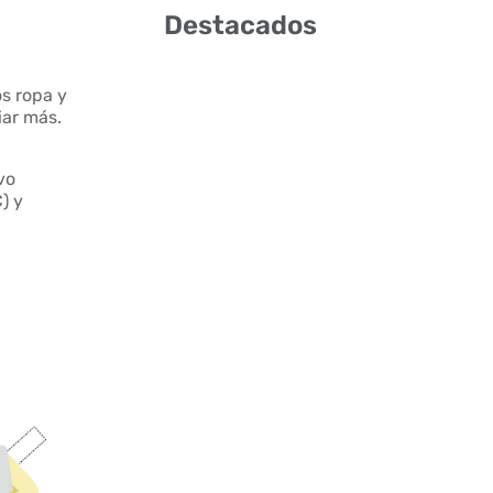
Destacados
s ropa y
iar más.
vo
) y