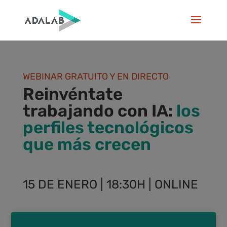
WEBINAR GRATUITO Y EN DIRECTO
Reinvéntate
trabajando con IA:
los
perfiles tecnológicos
que más crecen
15 DE ENERO | 18:30H | ONLINE