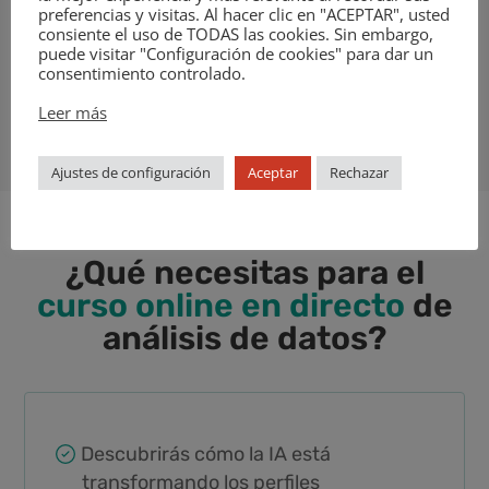
preferencias y visitas. Al hacer clic en "ACEPTAR", usted
nuestro propósito de empoderar a mujeres
consiente el uso de TODAS las cookies. Sin embargo,
en tecnología, los valores que guían
puede visitar "Configuración de cookies" para dar un
nuestra formación y cómo combinamos
consentimiento controlado.
aprendizaje, acompañamiento y mentoring
Leer más
para abrir oportunidades en el sector tech.
Ajustes de configuración
Aceptar
Rechazar
¿Qué necesitas para el
curso online en directo
de
análisis de datos?
Descubrirás cómo la IA está
transformando los perfiles