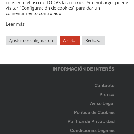
consiente el uso de TODAS las cookies. Sin embargo, puede
visitar "Configuración de cookies" para dar un
consentimiento controlado.
Leer más
Ajustes de configuración
Aceptar
Rechazar
INFORMACIÓN DE INTERÉS
Contacto
Prensa
Aviso Legal
Política de Cookies
Política de Privacidad
Condiciones Legales