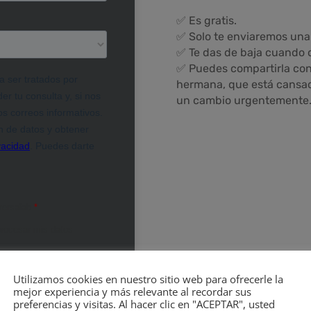
✅ Es gratis.
✅ Solo te enviaremos una
✅ Te das de baja cuando 
✅ Puedes compartirla con 
hermana, que está cansada
un cambio urgentemente. ¡
Utilizamos cookies en nuestro sitio web para ofrecerle la
mejor experiencia y más relevante al recordar sus
preferencias y visitas. Al hacer clic en "ACEPTAR", usted