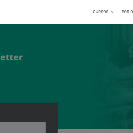
CURSOS
POR 
letter